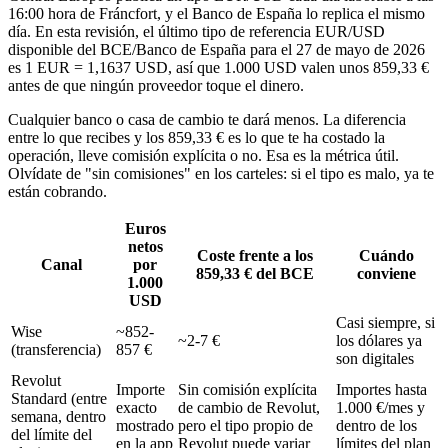
16:00 hora de Fráncfort, y el Banco de España lo replica el mismo
día. En esta revisión, el último tipo de referencia EUR/USD
disponible del BCE/Banco de España para el 27 de mayo de 2026
es 1 EUR = 1,1637 USD, así que 1.000 USD valen unos 859,33 €
antes de que ningún proveedor toque el dinero.
Cualquier banco o casa de cambio te dará menos. La diferencia
entre lo que recibes y los 859,33 € es lo que te ha costado la
operación, lleve comisión explícita o no. Esa es la métrica útil.
Olvídate de "sin comisiones" en los carteles: si el tipo es malo, ya te
están cobrando.
Euros
netos
Coste frente a los
Cuándo
Canal
por
859,33 € del BCE
conviene
1.000
USD
Casi siempre, si
Wise
~852-
~2-7 €
los dólares ya
(transferencia)
857 €
son digitales
Revolut
Importe
Sin comisión explícita
Importes hasta
Standard (entre
exacto
de cambio de Revolut,
1.000 €/mes y
semana, dentro
mostrado
pero el tipo propio de
dentro de los
del límite del
en la app
Revolut puede variar
límites del plan