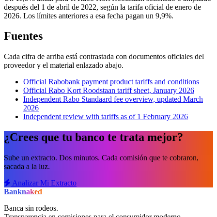
después del 1 de abril de 2022, según la tarifa oficial de enero de
2026. Los límites anteriores a esa fecha pagan un 9,9%.
Fuentes
Cada cifra de arriba está contrastada con documentos oficiales del
proveedor y el material enlazado abajo.
Official Rabobank payment product tariffs and conditions
Official Rabo Kort Roodstaan tariff sheet, January 2026
Independent Rabo Standaard fee overview, updated March
2026
Independent review with tariffs as of 1 February 2026
¿Crees que tu banco te trata mejor?
Sube un extracto. Dos minutos. Cada comisión que te cobraron,
sacada a la luz.
Analizar Mi Extracto
Bank
naked
Banca sin rodeos.
Transparencia en comisiones para el consumidor moderno.