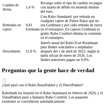
Recargo sobre el tipo de cambio en pagos
Cambio de
1,4 %
con tarjeta de débito en moneda distinta
divisa
del euro.
Con Rabo Standaard: por retirada en
cualquier cajero de Países Bajos que no
Retiradas en
0,81
sea Geldmaat y por cada retirada de euros
cajero
€/retirada
en el extranjero. En cajeros Geldmaat es
gratis; Rabo Comfort elimina la comisión
en el extranjero.
Interés anual del Rabo Kort Roodstaan
para límites solicitados o ampliados
Descubierto
11,9 %
después del 1 de abril de 2022, según la
tarifa oficial de enero de 2026. Los
límites anteriores pagan un 9,9%.
Preguntas que la gente hace de verdad
¿Qué pasó con el Rabo BasisPakket y el DirectPakket?
Rabobank los fusionó en el Rabo Standaard en febrero de 2026, y el
TotaalPakket pasó a llamarse Rabo Comfort. Los paquetes
existentes se convirtieron automáticamente.