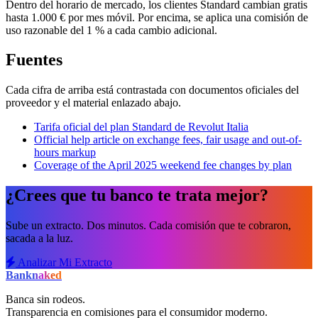
Dentro del horario de mercado, los clientes Standard cambian gratis
hasta 1.000 € por mes móvil. Por encima, se aplica una comisión de
uso razonable del 1 % a cada cambio adicional.
Fuentes
Cada cifra de arriba está contrastada con documentos oficiales del
proveedor y el material enlazado abajo.
Tarifa oficial del plan Standard de Revolut Italia
Official help article on exchange fees, fair usage and out-of-
hours markup
Coverage of the April 2025 weekend fee changes by plan
¿Crees que tu banco te trata mejor?
Sube un extracto. Dos minutos. Cada comisión que te cobraron,
sacada a la luz.
Analizar Mi Extracto
Bank
naked
Banca sin rodeos.
Transparencia en comisiones para el consumidor moderno.