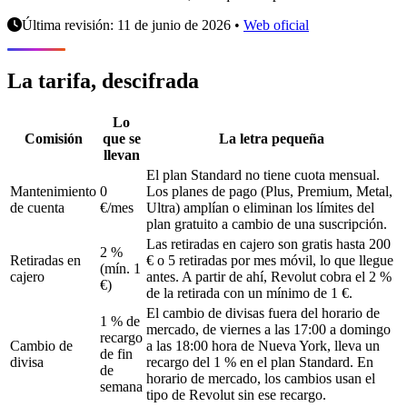
Última revisión: 11 de junio de 2026
•
Web oficial
La tarifa, descifrada
Lo
Comisión
que se
La letra pequeña
llevan
El plan Standard no tiene cuota mensual.
Mantenimiento
0
Los planes de pago (Plus, Premium, Metal,
de cuenta
€/mes
Ultra) amplían o eliminan los límites del
plan gratuito a cambio de una suscripción.
Las retiradas en cajero son gratis hasta 200
2 %
Retiradas en
€ o 5 retiradas por mes móvil, lo que llegue
(mín. 1
cajero
antes. A partir de ahí, Revolut cobra el 2 %
€)
de la retirada con un mínimo de 1 €.
El cambio de divisas fuera del horario de
1 % de
mercado, de viernes a las 17:00 a domingo
recargo
Cambio de
a las 18:00 hora de Nueva York, lleva un
de fin
divisa
recargo del 1 % en el plan Standard. En
de
horario de mercado, los cambios usan el
semana
tipo de Revolut sin ese recargo.